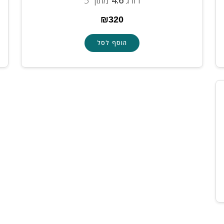
דורג
4.6
מתוך 5
₪
320
הוסף לסל