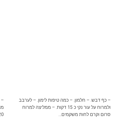
– כף דבש. – חלמון. – כמה טיפות לימון. – לערבב
ולמרוח על עור נקי כ 15 דקות. – ממליצה למרוח
מו
סרום וקרם לחות משקמים…
20 דקות. – לשטוף ו