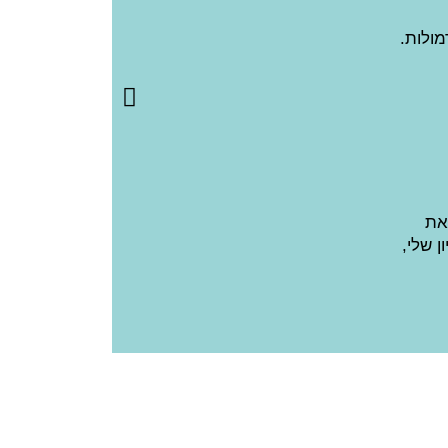
ולות.
את
 שלי,